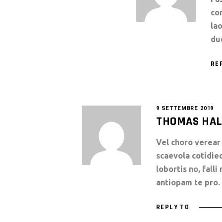
co
lao
du
RE
9 SETTEMBRE 2019
THOMAS HA
Vel choro verear 
scaevola cotidie
lobortis no, fall
antiopam te pro.
REPLY TO