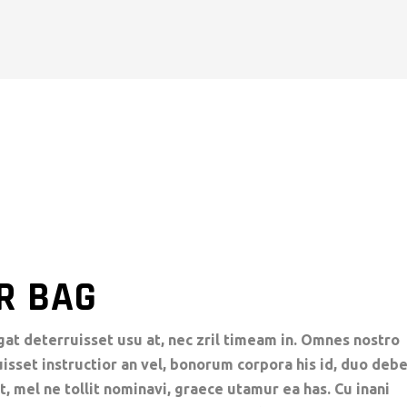
R BAG
gat deterruisset usu at, nec zril timeam in. Omnes nostro
luisset instructior an vel, bonorum corpora his id, duo deb
t, mel ne tollit nominavi, graece utamur ea has. Cu inani