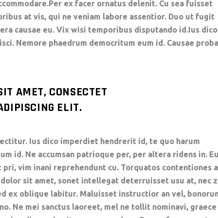
ccommodare.Per ex facer ornatus delenit. Cu sea fuisset
oribus at vis, qui ne veniam labore assentior. Duo ut fugit
tera causae eu. Vix wisi temporibus disputando id.Ius dico
ipisci. Nemore phaedrum democritum eum id. Causae prob
SIT AMET, CONSECTET
DIPISCING ELIT.
ctitur. Ius dico imperdiet hendrerit id, te quo harum
 id. Ne accumsan patrioque per, per altera ridens in. E
t pri, vim inani reprehendunt cu. Torquatos contentiones a
lor sit amet, sonet intellegat deterruisset usu at, nec z
d ex oblique labitur. Maluisset instructior an vel, bonoru
 no. Ne mei sanctus laoreet, mel ne tollit nominavi, graece