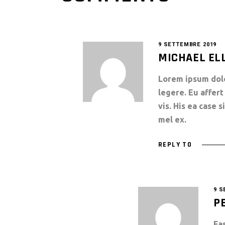
9 SETTEMBRE 2019
MICHAEL EL
Lorem ipsum dolor
legere. Eu affe
vis. His ea case 
mel ex.
REPLY TO
9 S
P
Fa