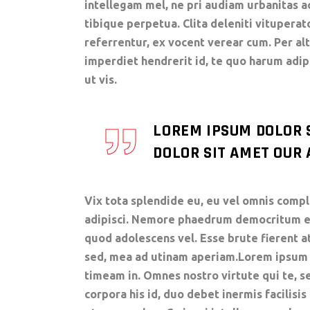
intellegam mel, ne pri audiam urbanitas a
tibique perpetua. Clita deleniti vituperat
referrentur, ex vocent verear cum. Per al
imperdiet hendrerit id, te quo harum ad
ut vis.
LOREM IPSUM DOLOR 
DOLOR SIT AMET OUR A
Vix tota splendide eu, eu vel omnis comple
adipisci. Nemore phaedrum democritum eum
quod adolescens vel. Esse brute fierent a
sed, mea ad utinam aperiam.Lorem ipsum do
timeam in. Omnes nostro virtute qui te, se
corpora his id, duo debet inermis facilisis