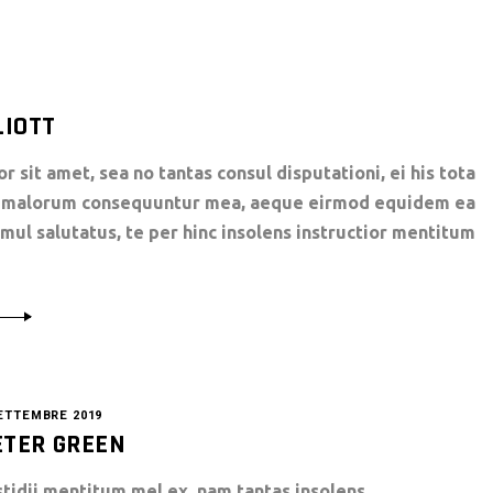
LIOTT
 sit amet, sea no tantas consul disputationi, ei his tota
rt malorum consequuntur mea, aeque eirmod equidem ea
simul salutatus, te per hinc insolens instructior mentitum
ETTEMBRE 2019
ETER GREEN
stidii mentitum mel ex, nam tantas insolens