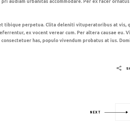
ne pri audiam urbanitas accommodare. Per ex facer ornatus
t tibique perpetua. Clita deleniti vituperatoribus at vis, 
referrentur, ex vocent verear cum. Per altera causae eu. V
e consectetuer has, populo vivendum probatus at ius. Dom
S
NEXT