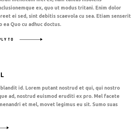
nclusionemque ex, quo ut modus tritani. Enim dolor
reet ei sed, sint debitis scaevola cu sea. Etiam senserit
o ea Quo cu adhuc doctus.
PLY TO
LL
blandit id. Lorem putant nostrud et qui, qui nostro
que ad, nostrud euismod eruditi ex pro. Mel facete
i menandri et mel, movet legimus eu sit. Sumo suas