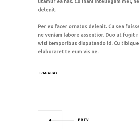
utamur ea has. Cu inani intellegam mel, 
delenit.
Per ex facer ornatus delenit. Cu sea fuisse
ne veniam labore assentior. Duo ut fugit 
wisi temporibus disputando id. Cu tibiqu
elaboraret te eum vis ne.
TRACKDAY
PREV