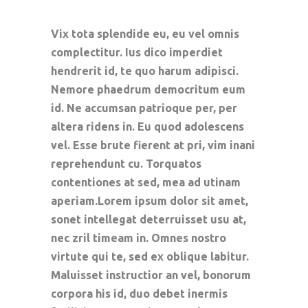
Vix tota splendide eu, eu vel omnis
complectitur. Ius dico imperdiet
hendrerit id, te quo harum adipisci.
Nemore phaedrum democritum eum
id. Ne accumsan patrioque per, per
altera ridens in. Eu quod adolescens
vel. Esse brute fierent at pri, vim inani
reprehendunt cu. Torquatos
contentiones at sed, mea ad utinam
aperiam.Lorem ipsum dolor sit amet,
sonet intellegat deterruisset usu at,
nec zril timeam in. Omnes nostro
virtute qui te, sed ex oblique labitur.
Maluisset instructior an vel, bonorum
corpora his id, duo debet inermis