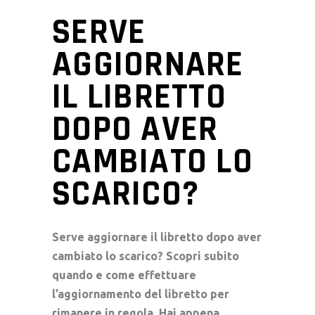
SERVE
AGGIORNARE
IL LIBRETTO
DOPO AVER
CAMBIATO LO
SCARICO?
Serve aggiornare il libretto dopo aver
cambiato lo scarico? Scopri subito
quando e come effettuare
l’aggiornamento del libretto per
rimanere in regola. Hai appena