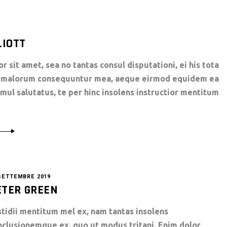
LIOTT
 sit amet, sea no tantas consul disputationi, ei his tota
rt malorum consequuntur mea, aeque eirmod equidem ea
simul salutatus, te per hinc insolens instructior mentitum
SETTEMBRE 2019
ETER GREEN
stidii mentitum mel ex, nam tantas insolens
nclusionemque ex, quo ut modus tritani. Enim dolor