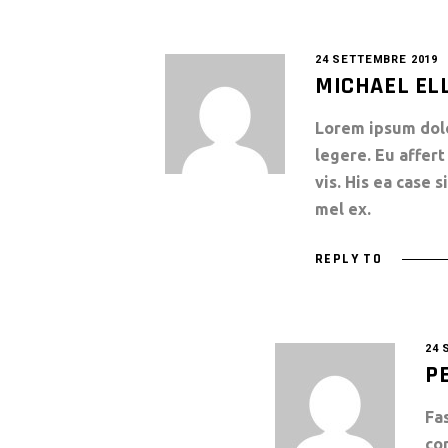
24 SETTEMBRE 2019
MICHAEL EL
Lorem ipsum dolor
legere. Eu affe
vis. His ea case 
mel ex.
REPLY TO
24 
P
Fa
co