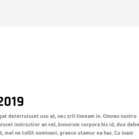
2019
gat deterruisset usu at, nec zril timeam in. Omnes nostro
luisset instructior an vel, bonorum corpora his id, duo deb
t, mel ne tollit nominavi, graece utamur ea has. Cu inani