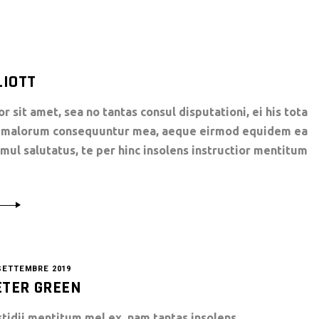
LIOTT
 sit amet, sea no tantas consul disputationi, ei his tota
rt malorum consequuntur mea, aeque eirmod equidem ea
simul salutatus, te per hinc insolens instructior mentitum
SETTEMBRE 2019
ETER GREEN
stidii mentitum mel ex, nam tantas insolens