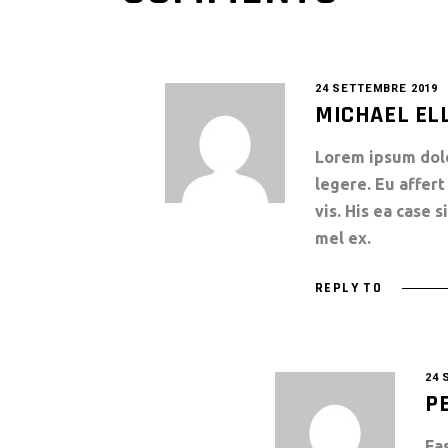
24 SETTEMBRE 2019
MICHAEL EL
Lorem ipsum dolor
legere. Eu affe
vis. His ea case 
mel ex.
REPLY TO
24 
P
Fa