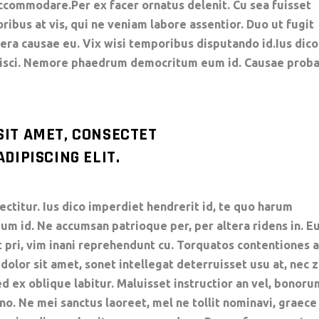
ccommodare.Per ex facer ornatus delenit. Cu sea fuisset
oribus at vis, qui ne veniam labore assentior. Duo ut fugit
tera causae eu. Vix wisi temporibus disputando id.Ius dico
ipisci. Nemore phaedrum democritum eum id. Causae prob
SIT AMET, CONSECTET
DIPISCING ELIT.
ctitur. Ius dico imperdiet hendrerit id, te quo harum
 id. Ne accumsan patrioque per, per altera ridens in. E
t pri, vim inani reprehendunt cu. Torquatos contentiones a
lor sit amet, sonet intellegat deterruisset usu at, nec z
d ex oblique labitur. Maluisset instructior an vel, bonoru
 no. Ne mei sanctus laoreet, mel ne tollit nominavi, graece