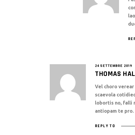
co
lao
du
RE
24 SETTEMBRE 2019
THOMAS HA
Vel choro verear 
scaevola cotidie
lobortis no, fall
antiopam te pro.
REPLY TO