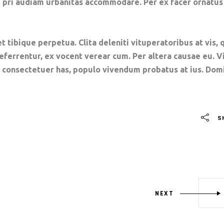
ne pri audiam urbanitas accommodare. Per ex facer ornatus
t tibique perpetua. Clita deleniti vituperatoribus at vis, 
referrentur, ex vocent verear cum. Per altera causae eu. V
e consectetuer has, populo vivendum probatus at ius. Dom
S
NEXT