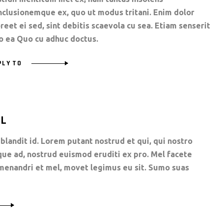
nclusionemque ex, quo ut modus tritani. Enim dolor
reet ei sed, sint debitis scaevola cu sea. Etiam senserit
o ea Quo cu adhuc doctus.
PLY TO
LL
blandit id. Lorem putant nostrud et qui, qui nostro
que ad, nostrud euismod eruditi ex pro. Mel facete
i menandri et mel, movet legimus eu sit. Sumo suas