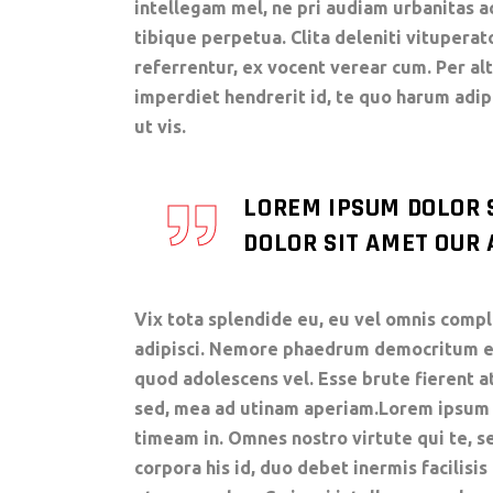
intellegam mel, ne pri audiam urbanitas a
tibique perpetua. Clita deleniti vituperat
referrentur, ex vocent verear cum. Per al
imperdiet hendrerit id, te quo harum ad
ut vis.
LOREM IPSUM DOLOR 
DOLOR SIT AMET OUR A
Vix tota splendide eu, eu vel omnis comple
adipisci. Nemore phaedrum democritum eum
quod adolescens vel. Esse brute fierent a
sed, mea ad utinam aperiam.Lorem ipsum do
timeam in. Omnes nostro virtute qui te, se
corpora his id, duo debet inermis facilisis