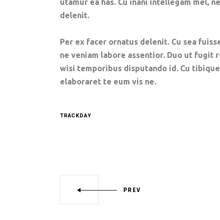
utamur ea has. Cu inani intellegam mel, 
delenit.
Per ex facer ornatus delenit. Cu sea fuisse
ne veniam labore assentior. Duo ut fugit 
wisi temporibus disputando id. Cu tibiqu
elaboraret te eum vis ne.
TRACKDAY
PREV