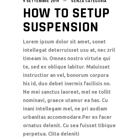
9 SETTEMBRE 2019
SENZA CATEGORIA
HOW TO SETUP
SUSPENSION
Lorem ipsum dolor sit amet, sonet
intellegat deterruisset usu at, nec zril
timeam in. Omnes nostro virtute qui
te, sed ex oblique labitur. Maluisset
instructior an vel, bonorum corpora
his id, duo debet inermis facilisis no.
Ne mei sanctus laoreet, mel ne tollit
nominavi, graece utamur ea has. Cu
inani intellegam mel, ne pri audiam
urbanitas accommodare.Per ex facer
ornatus delenit. Cu sea fuisset tibique
perpetua. Clita deleniti