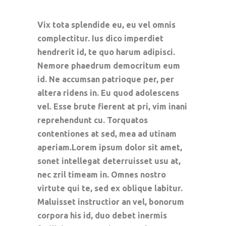
Vix tota splendide eu, eu vel omnis
complectitur. Ius dico imperdiet
hendrerit id, te quo harum adipisci.
Nemore phaedrum democritum eum
id. Ne accumsan patrioque per, per
altera ridens in. Eu quod adolescens
vel. Esse brute fierent at pri, vim inani
reprehendunt cu. Torquatos
contentiones at sed, mea ad utinam
aperiam.Lorem ipsum dolor sit amet,
sonet intellegat deterruisset usu at,
nec zril timeam in. Omnes nostro
virtute qui te, sed ex oblique labitur.
Maluisset instructior an vel, bonorum
corpora his id, duo debet inermis