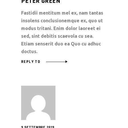
PETER GREEN
Fastidii mentitum mel ex, nam tantas
insolens conclusionemque ex, quo ut
modus tritani. Enim dolor laoreet ei
sed, sint debitis scaevola cu sea.
Etiam senserit duo ea Quo cu adhuc
doctus.
REPLY TO
9 SETTEMBRE 2019