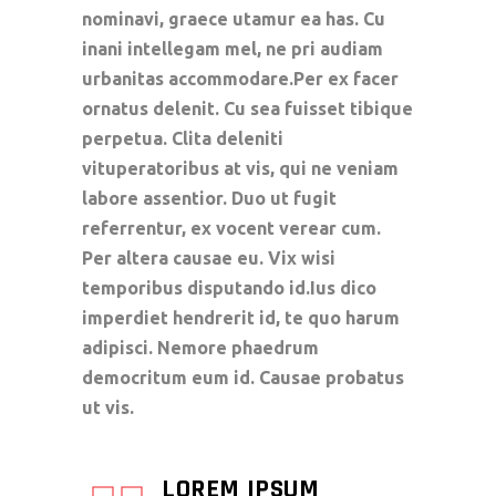
nominavi, graece utamur ea has. Cu
inani intellegam mel, ne pri audiam
urbanitas accommodare.Per ex facer
ornatus delenit. Cu sea fuisset tibique
perpetua. Clita deleniti
vituperatoribus at vis, qui ne veniam
labore assentior. Duo ut fugit
referrentur, ex vocent verear cum.
Per altera causae eu. Vix wisi
temporibus disputando id.Ius dico
imperdiet hendrerit id, te quo harum
adipisci. Nemore phaedrum
democritum eum id. Causae probatus
ut vis.
LOREM IPSUM