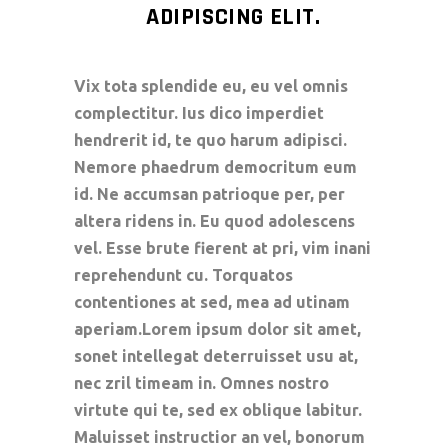
ADIPISCING ELIT.
Vix tota splendide eu, eu vel omnis
complectitur. Ius dico imperdiet
hendrerit id, te quo harum adipisci.
Nemore phaedrum democritum eum
id. Ne accumsan patrioque per, per
altera ridens in. Eu quod adolescens
vel. Esse brute fierent at pri, vim inani
reprehendunt cu. Torquatos
contentiones at sed, mea ad utinam
aperiam.Lorem ipsum dolor sit amet,
sonet intellegat deterruisset usu at,
nec zril timeam in. Omnes nostro
virtute qui te, sed ex oblique labitur.
Maluisset instructior an vel, bonorum