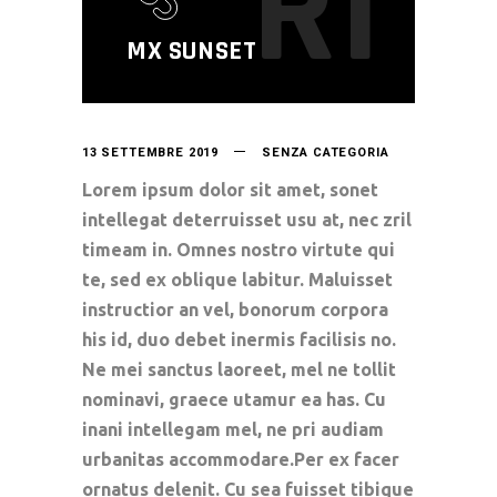
R1
MX SUNSET
13 SETTEMBRE 2019
SENZA CATEGORIA
Lorem ipsum dolor sit amet, sonet
intellegat deterruisset usu at, nec zril
timeam in. Omnes nostro virtute qui
te, sed ex oblique labitur. Maluisset
instructior an vel, bonorum corpora
his id, duo debet inermis facilisis no.
Ne mei sanctus laoreet, mel ne tollit
nominavi, graece utamur ea has. Cu
inani intellegam mel, ne pri audiam
urbanitas accommodare.Per ex facer
ornatus delenit. Cu sea fuisset tibique