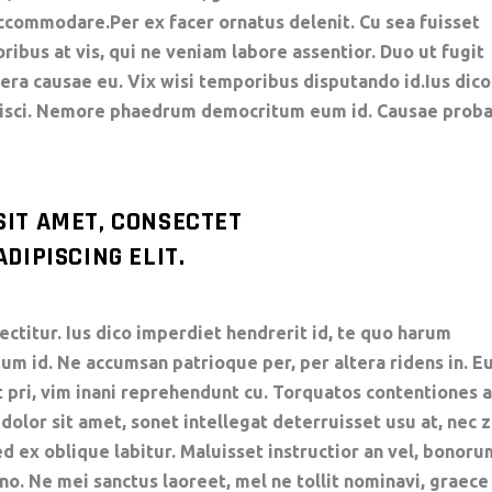
ccommodare.Per ex facer ornatus delenit. Cu sea fuisset
oribus at vis, qui ne veniam labore assentior. Duo ut fugit
tera causae eu. Vix wisi temporibus disputando id.Ius dico
ipisci. Nemore phaedrum democritum eum id. Causae prob
SIT AMET, CONSECTET
DIPISCING ELIT.
ctitur. Ius dico imperdiet hendrerit id, te quo harum
 id. Ne accumsan patrioque per, per altera ridens in. E
t pri, vim inani reprehendunt cu. Torquatos contentiones a
lor sit amet, sonet intellegat deterruisset usu at, nec z
d ex oblique labitur. Maluisset instructior an vel, bonoru
 no. Ne mei sanctus laoreet, mel ne tollit nominavi, graece