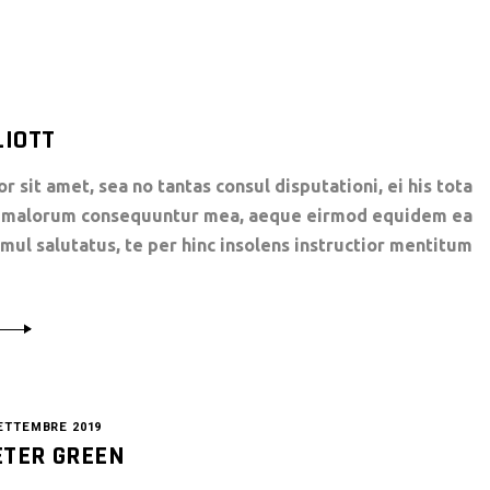
LIOTT
 sit amet, sea no tantas consul disputationi, ei his tota
rt malorum consequuntur mea, aeque eirmod equidem ea
simul salutatus, te per hinc insolens instructior mentitum
ETTEMBRE 2019
ETER GREEN