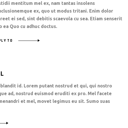
stidii mentitum mel ex, nam tantas insolens
nclusionemque ex, quo ut modus tritani. Enim dolor
reet ei sed, sint debitis scaevola cu sea. Etiam senserit
o ea Quo cu adhuc doctus.
PLY TO
LL
blandit id. Lorem putant nostrud et qui, qui nostro
que ad, nostrud euismod eruditi ex pro. Mel facete
i menandri et mel, movet legimus eu sit. Sumo suas