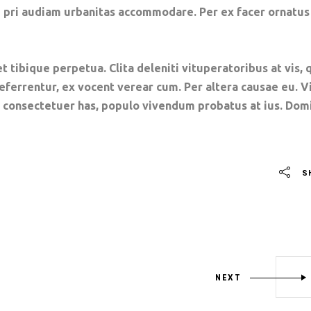
ne pri audiam urbanitas accommodare. Per ex facer ornatus
t tibique perpetua. Clita deleniti vituperatoribus at vis, 
referrentur, ex vocent verear cum. Per altera causae eu. V
e consectetuer has, populo vivendum probatus at ius. Dom
S
NEXT