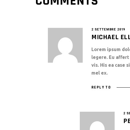
COMMENTS
2 SETTEMBRE 2019
MICHAEL EL
Lorem ipsum dolor
legere. Eu affe
vis. His ea case 
mel ex.
REPLY TO
2 S
P