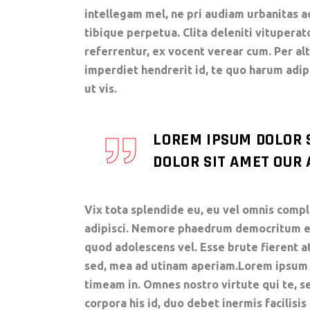
intellegam mel, ne pri audiam urbanitas a
tibique perpetua. Clita deleniti vituperat
referrentur, ex vocent verear cum. Per al
imperdiet hendrerit id, te quo harum ad
ut vis.
LOREM IPSUM DOLOR 
DOLOR SIT AMET OUR A
Vix tota splendide eu, eu vel omnis comple
adipisci. Nemore phaedrum democritum eum
quod adolescens vel. Esse brute fierent a
sed, mea ad utinam aperiam.Lorem ipsum do
timeam in. Omnes nostro virtute qui te, se
corpora his id, duo debet inermis facilisis