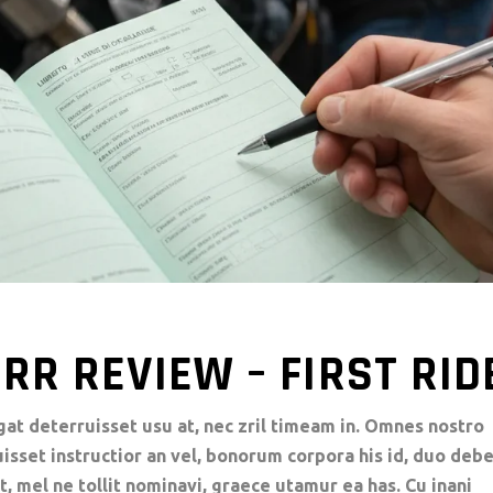
RR REVIEW – FIRST RID
gat deterruisset usu at, nec zril timeam in. Omnes nostro
luisset instructior an vel, bonorum corpora his id, duo deb
t, mel ne tollit nominavi, graece utamur ea has. Cu inani