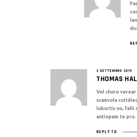
Fa
co
lao
du
RE
2 SETTEMBRE 2019
THOMAS HA
Vel choro verear 
scaevola cotidie
lobortis no, fall
antiopam te pro.
REPLY TO