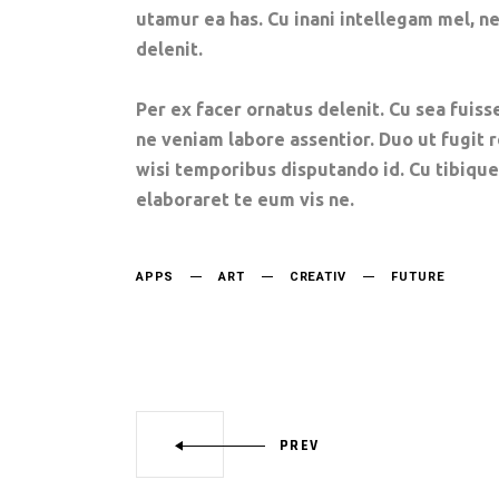
utamur ea has. Cu inani intellegam mel, 
delenit.
Per ex facer ornatus delenit. Cu sea fuisse
ne veniam labore assentior. Duo ut fugit 
wisi temporibus disputando id. Cu tibiqu
elaboraret te eum vis ne.
APPS
ART
CREATIV
FUTURE
PREV