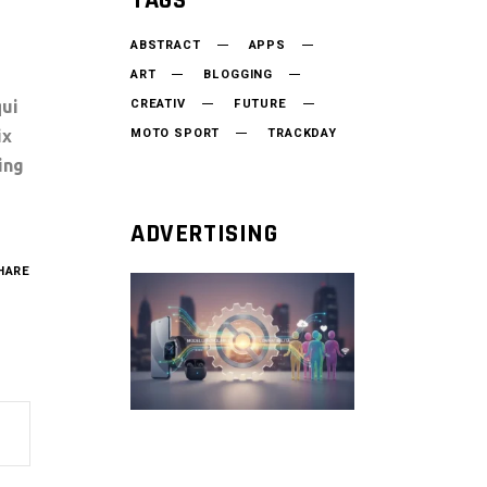
TAGS
ABSTRACT
APPS
ART
BLOGGING
CREATIV
FUTURE
qui
MOTO SPORT
TRACKDAY
ix
ing
ADVERTISING
HARE