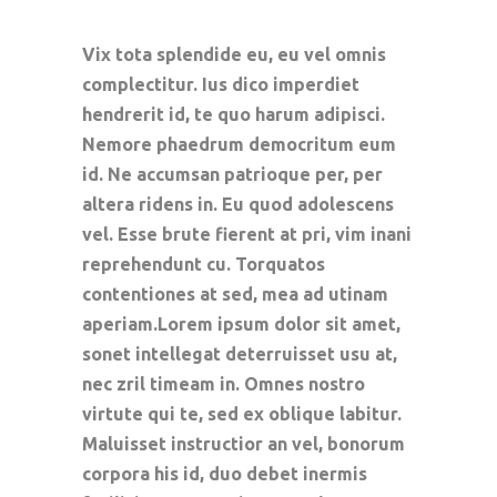
Vix tota splendide eu, eu vel omnis
complectitur. Ius dico imperdiet
hendrerit id, te quo harum adipisci.
Nemore phaedrum democritum eum
id. Ne accumsan patrioque per, per
altera ridens in. Eu quod adolescens
vel. Esse brute fierent at pri, vim inani
reprehendunt cu. Torquatos
contentiones at sed, mea ad utinam
aperiam.Lorem ipsum dolor sit amet,
sonet intellegat deterruisset usu at,
nec zril timeam in. Omnes nostro
virtute qui te, sed ex oblique labitur.
Maluisset instructior an vel, bonorum
corpora his id, duo debet inermis