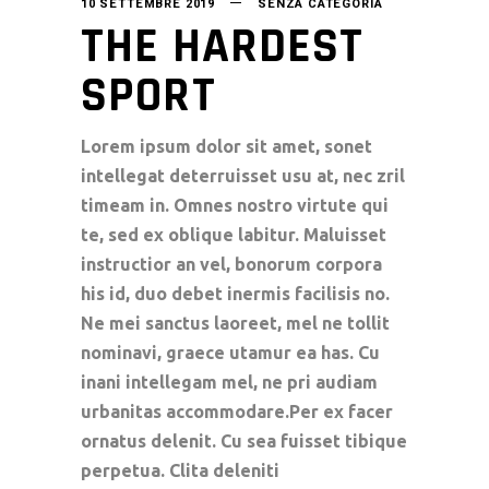
10 SETTEMBRE 2019
SENZA CATEGORIA
THE HARDEST
SPORT
Lorem ipsum dolor sit amet, sonet
intellegat deterruisset usu at, nec zril
timeam in. Omnes nostro virtute qui
te, sed ex oblique labitur. Maluisset
instructior an vel, bonorum corpora
his id, duo debet inermis facilisis no.
Ne mei sanctus laoreet, mel ne tollit
nominavi, graece utamur ea has. Cu
inani intellegam mel, ne pri audiam
urbanitas accommodare.Per ex facer
ornatus delenit. Cu sea fuisset tibique
perpetua. Clita deleniti