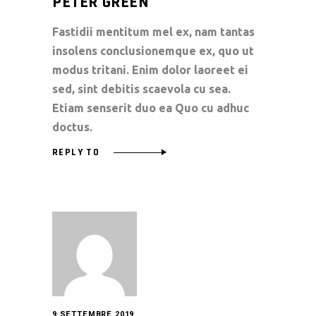
PETER GREEN
Fastidii mentitum mel ex, nam tantas
insolens conclusionemque ex, quo ut
modus tritani. Enim dolor laoreet ei
sed, sint debitis scaevola cu sea.
Etiam senserit duo ea Quo cu adhuc
doctus.
REPLY TO
9 SETTEMBRE 2019