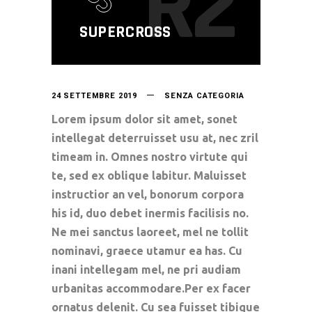
R2
SUPERCROSS
24 SETTEMBRE 2019
SENZA CATEGORIA
Lorem ipsum dolor sit amet, sonet
intellegat deterruisset usu at, nec zril
timeam in. Omnes nostro virtute qui
te, sed ex oblique labitur. Maluisset
instructior an vel, bonorum corpora
his id, duo debet inermis facilisis no.
Ne mei sanctus laoreet, mel ne tollit
nominavi, graece utamur ea has. Cu
inani intellegam mel, ne pri audiam
urbanitas accommodare.Per ex facer
ornatus delenit. Cu sea fuisset tibique