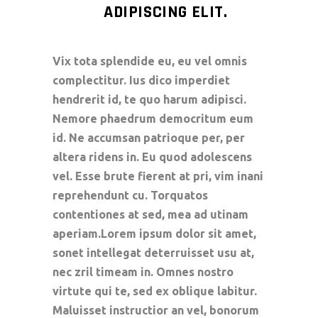
ADIPISCING ELIT.
Vix tota splendide eu, eu vel omnis
complectitur. Ius dico imperdiet
hendrerit id, te quo harum adipisci.
Nemore phaedrum democritum eum
id. Ne accumsan patrioque per, per
altera ridens in. Eu quod adolescens
vel. Esse brute fierent at pri, vim inani
reprehendunt cu. Torquatos
contentiones at sed, mea ad utinam
aperiam.Lorem ipsum dolor sit amet,
sonet intellegat deterruisset usu at,
nec zril timeam in. Omnes nostro
virtute qui te, sed ex oblique labitur.
Maluisset instructior an vel, bonorum