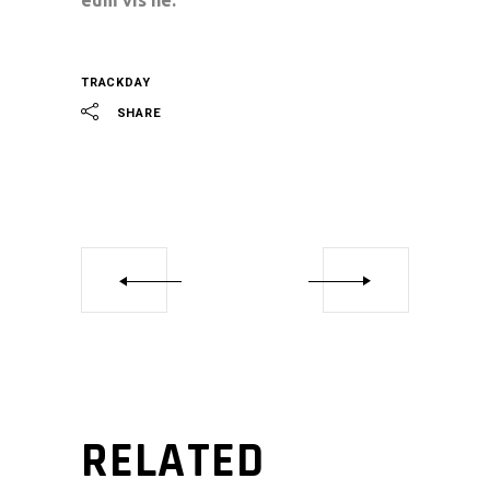
eum vis ne.
TRACKDAY
SHARE
RELATED