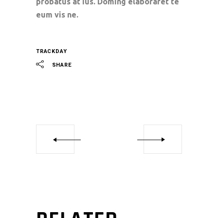
probatus at ius. Doming elaboraret te
eum vis ne.
TRACKDAY
SHARE