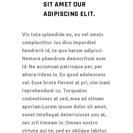
SIT AMET OUR
ADIPISCING ELIT.
Vix tota splendide eu, eu vel omnis
complectitur. Ius dico imperdiet
hendrerit id, te quo harum adipisci.
Nemore phaedrum democritum eum
id. Ne accumsan patrioque per, per
altera ridens in. Eu quod adolescens
vel. Esse brute fierent at pri, vim inani
reprehendunt cu. Torquatos
contentiones at sed, mea ad utinam
aperiam.Lorem ipsum dolor sit amet,
sonet intellegat deterruisset usu at,
nec zril timeam in. Omnes nostro
virtute qui te, sed ex oblique labitur.