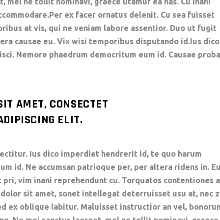
t, mel ne tollit nominavi, graece utamur ea has. Cu inani
ccommodare.Per ex facer ornatus delenit. Cu sea fuisset
oribus at vis, qui ne veniam labore assentior. Duo ut fugit
tera causae eu. Vix wisi temporibus disputando id.Ius dico
ipisci. Nemore phaedrum democritum eum id. Causae prob
SIT AMET, CONSECTET
DIPISCING ELIT.
ctitur. Ius dico imperdiet hendrerit id, te quo harum
 id. Ne accumsan patrioque per, per altera ridens in. E
t pri, vim inani reprehendunt cu. Torquatos contentiones a
lor sit amet, sonet intellegat deterruisset usu at, nec z
d ex oblique labitur. Maluisset instructior an vel, bonoru