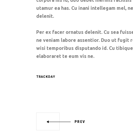
corpora his id, duo debet inermis facilisis
utamur ea has. Cu inani intellegam mel, 
delenit.
Per ex facer ornatus delenit. Cu sea fuisse
ne veniam labore assentior. Duo ut fugit 
wisi temporibus disputando id. Cu tibiqu
elaboraret te eum vis ne.
TRACKDAY
PREV