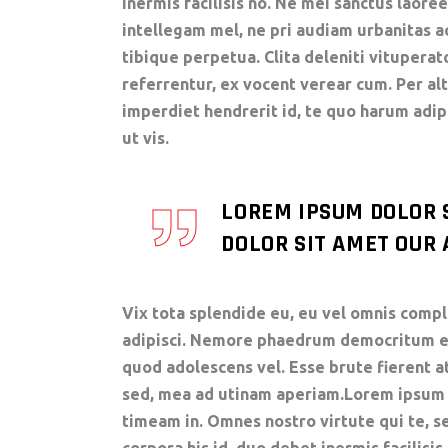
inermis facilisis no. Ne mei sanctus laoree
intellegam mel, ne pri audiam urbanitas a
tibique perpetua. Clita deleniti vituperat
referrentur, ex vocent verear cum. Per al
imperdiet hendrerit id, te quo harum ad
ut vis.
LOREM IPSUM DOLOR 
DOLOR SIT AMET OUR A
Vix tota splendide eu, eu vel omnis comple
adipisci. Nemore phaedrum democritum eum
quod adolescens vel. Esse brute fierent a
sed, mea ad utinam aperiam.Lorem ipsum do
timeam in. Omnes nostro virtute qui te, se