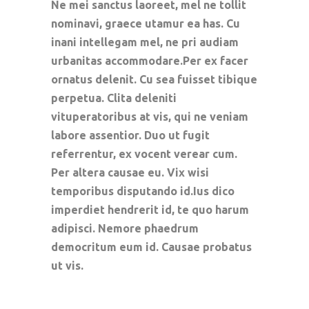
Ne mei sanctus laoreet, mel ne tollit
nominavi, graece utamur ea has. Cu
inani intellegam mel, ne pri audiam
urbanitas accommodare.Per ex facer
ornatus delenit. Cu sea fuisset tibique
perpetua. Clita deleniti
vituperatoribus at vis, qui ne veniam
labore assentior. Duo ut fugit
referrentur, ex vocent verear cum.
Per altera causae eu. Vix wisi
temporibus disputando id.Ius dico
imperdiet hendrerit id, te quo harum
adipisci. Nemore phaedrum
democritum eum id. Causae probatus
ut vis.