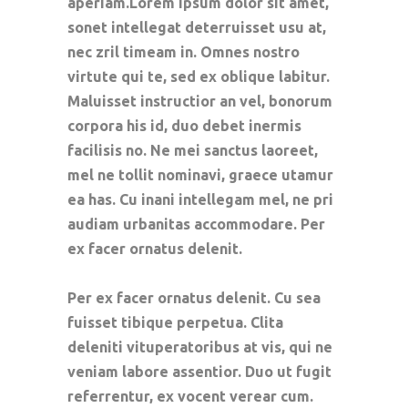
aperiam.Lorem ipsum dolor sit amet,
sonet intellegat deterruisset usu at,
nec zril timeam in. Omnes nostro
virtute qui te, sed ex oblique labitur.
Maluisset instructior an vel, bonorum
corpora his id, duo debet inermis
facilisis no. Ne mei sanctus laoreet,
mel ne tollit nominavi, graece utamur
ea has. Cu inani intellegam mel, ne pri
audiam urbanitas accommodare. Per
ex facer ornatus delenit.
Per ex facer ornatus delenit. Cu sea
fuisset tibique perpetua. Clita
deleniti vituperatoribus at vis, qui ne
veniam labore assentior. Duo ut fugit
referrentur, ex vocent verear cum.