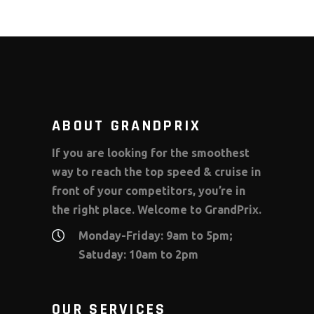
ABOUT GRANDPRIX
If you are looking for the smoothest
way to reach the top speed & cruise in
front of your competitors, you’re in
the right place. Welcome to GrandPrix.
Monday-Friday: 9am to 5pm;
Satuday: 10am to 2pm
OUR SERVICES